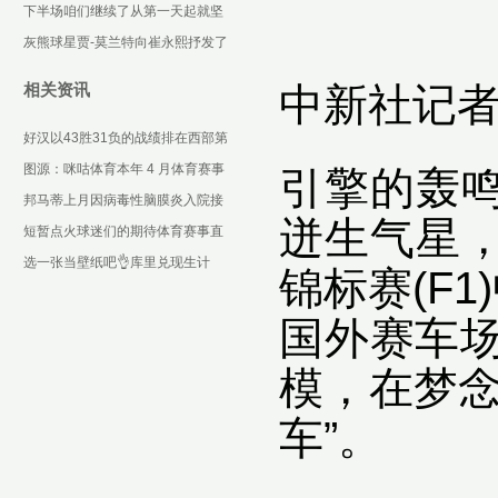
宜马的赛谈体育赛事直播
下半场咱们继续了从第一天起就坚
捏的嘱咐体育赛事直播
灰熊球星贾-莫兰特向崔永熙抒发了
祝愿体育赛事直播
相关资讯
中新社记者
好汉以43胜31负的战绩排在西部第
六的位置体育赛事直播
图源：咪咕体育本年 4 月体育赛事
引擎的轰
直播
邦马蒂上月因病毒性脑膜炎入院接
迸生气星，
管调节体育赛事直播
短暂点火球迷们的期待体育赛事直
播
选一张当壁纸吧👌库里兑现生计
锦标赛(F
4000三分 各路媒体道喜海报出炉体
国外赛车场
育赛事直播
模，在梦念
车”。