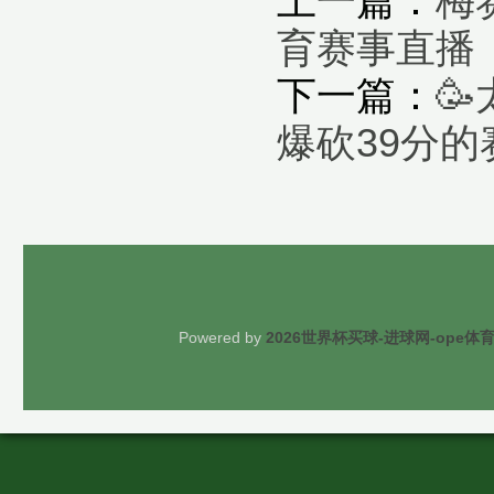
上一篇：
梅
育赛事直播
下一篇：

爆砍39分
Powered by
2026世界杯买球-进球网-ope