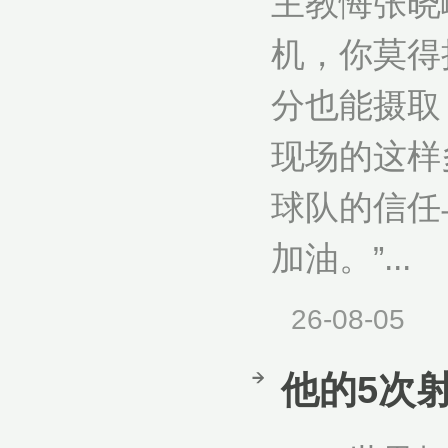
主教悔张晓
机，你莫得
分也能摄取
现场的这样
球队的信任
加油。”...
26-08-05
他的5次