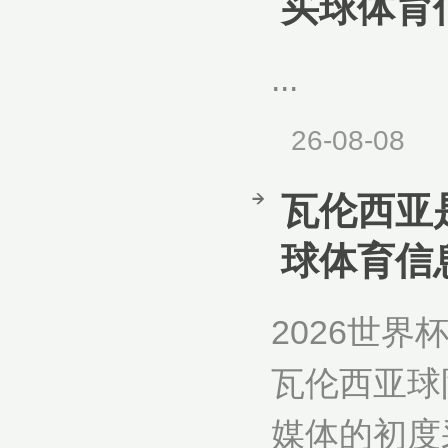
买球体育
...
26-08-08
瓦伦西亚
球体育信
2026世界
瓦伦西亚球
媒体的初度