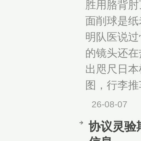
胜用胳背肘
面削球是纸
明队医说过
的镜头还在
出咫尺日本
图，行李推
26-08-07
协议灵验期