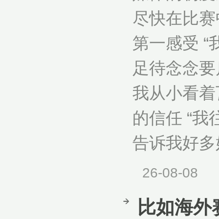
尽快在比赛
第一感受 
足待念念要
我从小看着
的信任 “
告诉我好多
26-08-08
比如海外