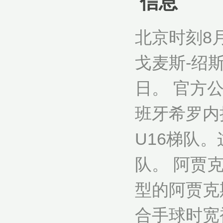
信息
北京时刻8
戈麦斯-绍斯
日。 官方公
班牙希罗内
U16梯队
队。 阿贾
型的阿贾克
合手球时宽