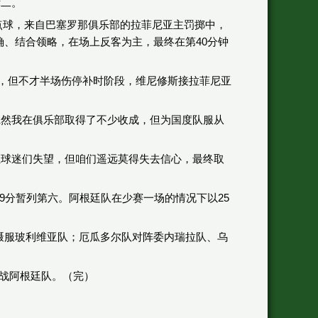
律二。
球，来自巴塞罗那俱乐部的拉菲尼亚主罚掷中，
确、结合领略，在场上反客为主，最终在第40分钟
，但不才半场伤停补时阶段，维尼修斯接拉菲尼亚
然我在俱乐部取得了不少收成，但为国度队服从
球迷们失望，但咱们遥远莫得失去信心，最终取
9分暂列第六。阿根廷队在少赛一场的情况下以25
慑服玻利维亚队；厄瓜多尔队对阵委内瑞拉队、乌
战阿根廷队。（完）