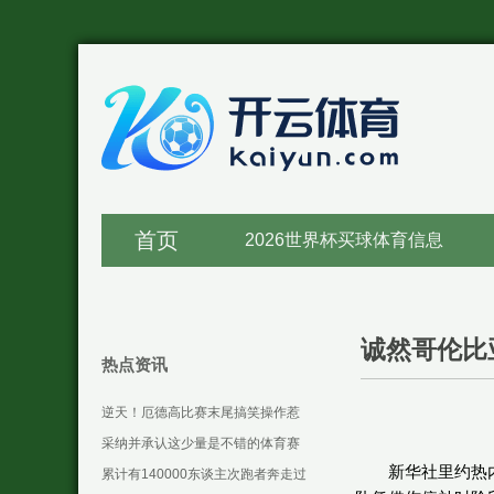
首页
2026世界杯买球体育信息
诚然哥伦比
热点资讯
逆天！厄德高比赛末尾搞笑操作惹
怒枪迷：必须开动渐渐淘汰他体育
采纳并承认这少量是不错的体育赛
新华社里约热内卢
赛事直播
事直播
累计有140000东谈主次跑者奔走过