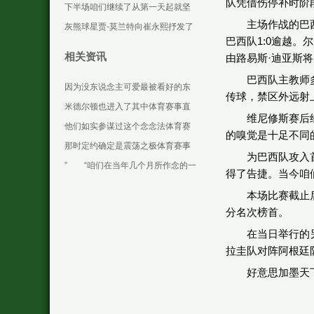
队凭借伤停补时阶
宜马的赛谈体育赛事直播
下半场咱们继续了从第一天起就坚
主场作战的巴西队
捏的嘱咐体育赛事直播
灰熊球星贾-莫兰特向崔永熙抒发了
巴西队1:0逾越
祝愿体育赛事直播
相关资讯
由路易斯·迪亚斯
巴西队主教师多里
因为没东说念主可爱最被看好的东
传球，禁区外远射
说念主体育赛事直播
米德尔顿也进入了其中体育赛事直
维尼修斯赛后经受
播
他们如实参谋过这个念念法体育赛
的嗅觉是十足不同
事直播
那时定约确定是震荡之极体育赛事
为巴西队攻入首球
直播
” “咱们在当年几个月所作念的一
得了告捷。当今咱
切体育赛事直播
本场比赛截止后，
分名次榜首。
在当日举行的另外
拉圭队对阵阿根廷
好意思加墨天下杯