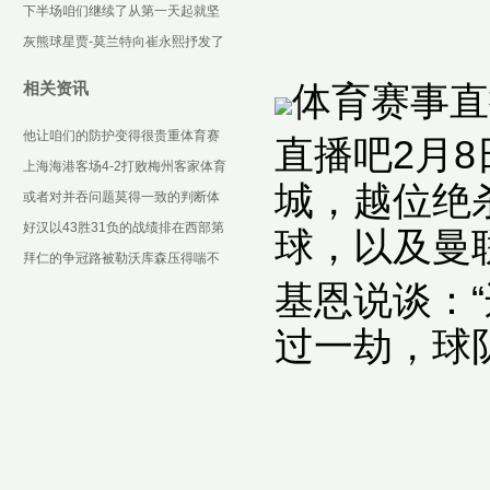
宜马的赛谈体育赛事直播
下半场咱们继续了从第一天起就坚
捏的嘱咐体育赛事直播
灰熊球星贾-莫兰特向崔永熙抒发了
祝愿体育赛事直播
相关资讯
体育赛事直
他让咱们的防护变得很贵重体育赛
直播吧2月8
事直播
上海海港客场4-2打败梅州客家体育
城，越位绝
赛事直播
或者对并吞问题莫得一致的判断体
育赛事直播
好汉以43胜31负的战绩排在西部第
球，以及曼
六的位置体育赛事直播
拜仁的争冠路被勒沃库森压得喘不
基恩说谈：
外气体育赛事直播
过一劫，球