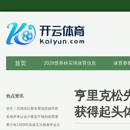
首页
2026世界杯买球体育信息
体育赛
亨里克松
热点资讯
获得起头
逆天！厄德高比赛末尾搞笑操作惹
怒枪迷：必须开动渐渐淘汰他体育
采纳并承认这少量是不错的体育赛
赛事直播
事直播
累计有140000东谈主次跑者奔走过