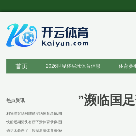
首页
2026世界杯买球体育信息
体育赛
”濒临国
热点资讯
利物浦客场对阵赫罗纳体育录像/图
片
快船近期势头有所下滑体育录像/图
片
确切太豪恣了！数据泄漏体育录像/