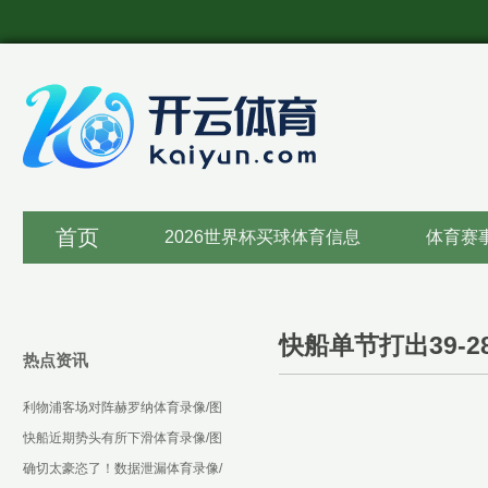
首页
2026世界杯买球体育信息
体育赛
快船单节打出39-
热点资讯
利物浦客场对阵赫罗纳体育录像/图
片
快船近期势头有所下滑体育录像/图
片
确切太豪恣了！数据泄漏体育录像/