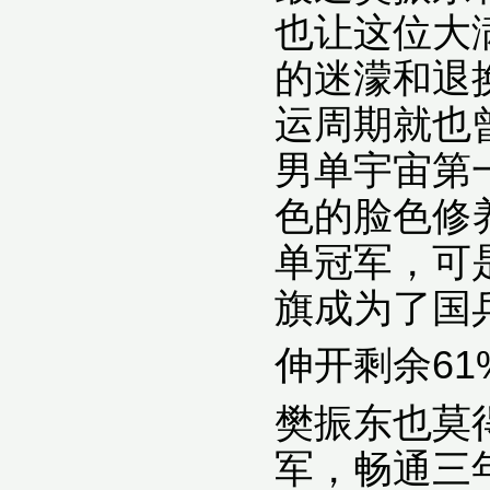
也让这位大
的迷濛和退
运周期就也
男单宇宙第
色的脸色修
单冠军，可
旗成为了国
伸开剩余61
樊振东也莫
军，畅通三