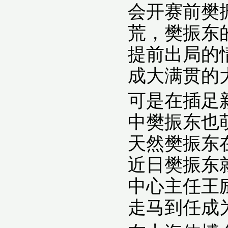
会开赛前樊
荒，樊振东
提前出局的
成大满贯的
可是在插足
中樊振东也
天然樊振东
近日樊振东
中心主任王
走马到任成