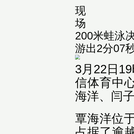
现
场
200米蛙泳
游出2分07秒
3月22日
信体育中
海洋、闫
覃海洋位于
占据了逾