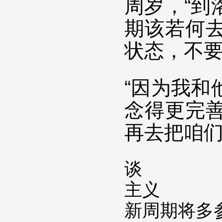
周岁，“到
期该若何
状态，不要
“因为我和
念得更完
再去把咱们
谈
主义
新周期将多