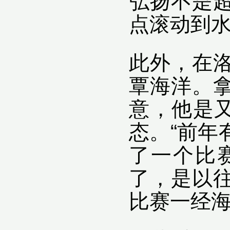
弘扬不是
点滚动到水
此外，在
覃海洋。
意，他是又
态。“前年
了一个比
了，是以
比赛一经海