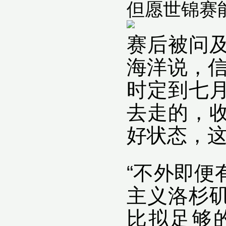
但愿世锦赛
赛后被问
海洋说，信
时定到七
去走的，
好状态，这
“不外即便
主义洛杉
比拟足够