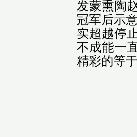
发蒙熏陶
冠军后示意
实超越停
不成能一
精彩的等于