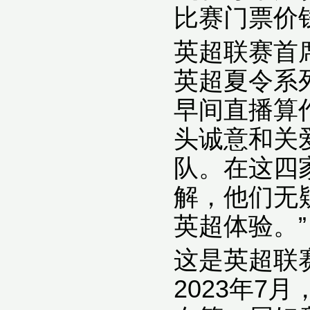
比赛门票价
英超联赛首
英超夏令系
早间直播算
头诚意和关
队。在这四
解，他们无
英超体验。”
这是英超联
2023年7