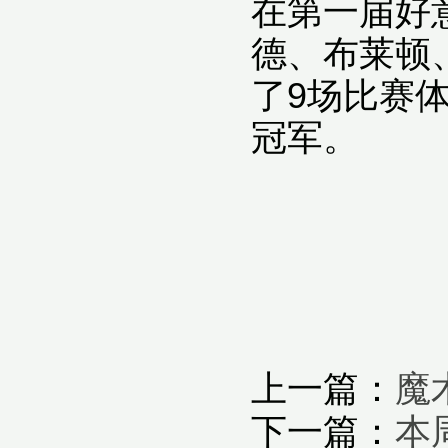
在第一届好
德、布莱顿
了9场比赛
冠军。
上一篇：
魔
下一篇：
本