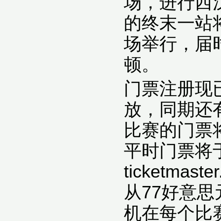
场，进行西
的终末一站
场举行，届
顿。
门票注册现已在 
放，同期还
比赛的门票
平时门票将于
ticketmas
从77好意
机在每个比