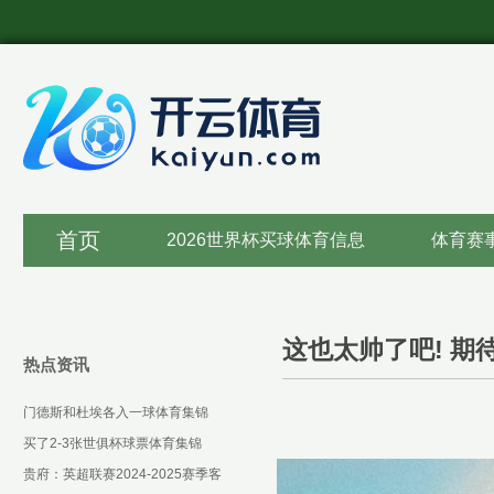
首页
2026世界杯买球体育信息
体育赛
这也太帅了吧! 期
热点资讯
门德斯和杜埃各入一球体育集锦
买了2-3张世俱杯球票体育集锦
贵府：英超联赛2024-2025赛季客