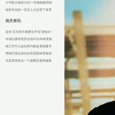
场积分榜(12.09)体育集锦
小节欧文独得14分一经难挽败局体
育集锦
他所作念的一切王人太丝滑了体育
集锦
相关资讯
这份“五羊杯不雅赛生手包”请收好！
象棋棋手的提高历程是若何的？20
本场比赛班凯罗出战43分钟体育集
秒告诉你！出镜
锦
镇江市中心血站将为献血者组建专
属方阵体育集锦
博格巴现在身在好意思国体育集锦
尤其周琦送出一个盖帽后居然被换
了下去体育集锦