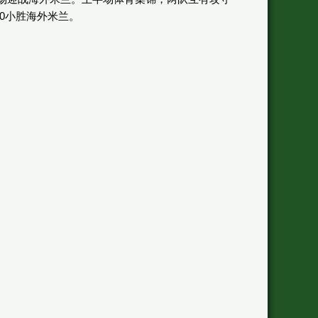
0小胜海外米兰。