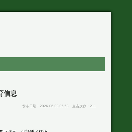
育信息
发布日期：2026-06-03 05:53 点击次数：211
00万欧元，可能插足往还。