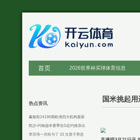
首页
2026世界杯买球体育信息
国米挑起用
热点资讯
赢输彩24196期欧洲四大机构最新
赔率(09:00)2026世界杯买球体育信
凯沙-约翰逊本赛季在G定约推崇出
息
色2026世界杯买球体育信息
李宗伟一共给与了 33 次质子养息
直播吧3月21日讯