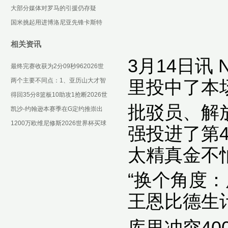
2026世界杯买球体育信息
大部分媒体对罗马的引援仍存疑
2026世界杯买球体育信息
国米挑起用进博洛尼亚先锋卡斯特
罗2026世界杯买球体育信息
相关资讯
3月14日讯
最终完赛收获为2分09秒962026世
界杯买球体育信息
两个主要不同点：1、亚历山大才智
里投中了本
值+12026世界杯买球体育信息
得回35分8篮板10助攻1抢断2026世
批驳员、解
界杯买球体育信息
凯沙-约翰逊本赛季在G定约推崇出
色2026世界杯买球体育信息
1200万欧维尼修斯2026世界杯买球
强投进了第
体育信息
太精真金不
“换个角度
王恩比德生计