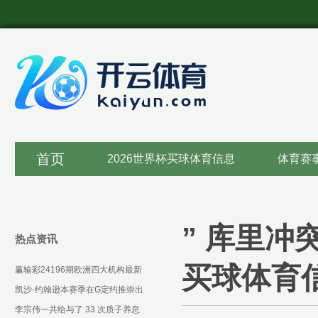
首页
2026世界杯买球体育信息
体育赛
” 库里冲
热点资讯
买球体育
赢输彩24196期欧洲四大机构最新
赔率(09:00)2026世界杯买球体育信
凯沙-约翰逊本赛季在G定约推崇出
息
色2026世界杯买球体育信息
李宗伟一共给与了 33 次质子养息