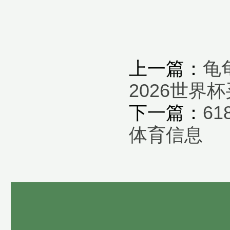
上一篇：
龟
2026世界
下一篇：
6
体育信息