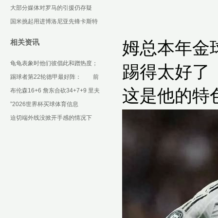
2026世界杯买球体育信息
大部分媒体对罗马的引援仍存疑
2026世界杯买球体育信息
国米挑起用进博洛尼亚先锋卡斯特
罗2026世界杯买球体育信息
相关资讯
姆总本年金
龟龟表象时他们彼倡此和蹭热度；
踢得太好了
龟龟低迷时2026世界杯买球体育信
踢球者第22轮德甲最好阵： 前
这是他的特
息
卫：布尔卡德特（好意思因茨）、
布伦森16+6 詹东合砍34+7+9 里夫
马苏拉斯（波鸿）
斯6中0 尼克斯半场杰出湖东说念主
”2026世界杯买球体育信息
9分
迫切端外线没掀开手感的情况下
2026世界杯买球体育信息