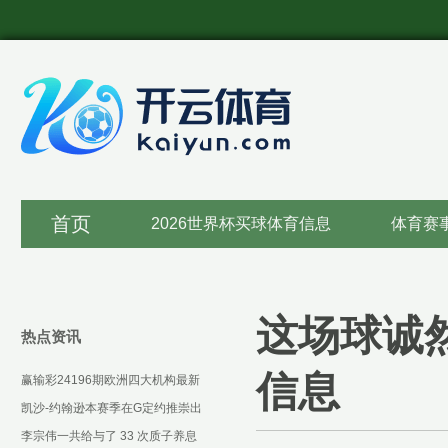
首页
2026世界杯买球体育信息
体育赛
这场球诚
热点资讯
信息
赢输彩24196期欧洲四大机构最新
赔率(09:00)2026世界杯买球体育信
凯沙-约翰逊本赛季在G定约推崇出
息
色2026世界杯买球体育信息
李宗伟一共给与了 33 次质子养息