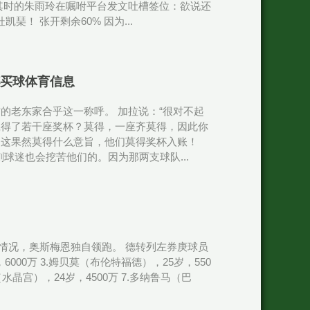
其时的朱雨玲在嘱咐平台发文吐槽签位：欲说还
！ 张开剩余60% 因为...
杯买球体育信息
方的老东家合乎这一称呼。 加拉说：“很对不起
赢得了若干座奖杯？莫得，一座齐莫得，因此你
词这果然莫得什么意旨，他们莫得奖杯入账！
球迷也会挖苦他们的。因为那两支球队...
价情况，奥斯梅恩独自领跑。 德转列左券庚球员
6000万 3.姆贝莫（布伦特福德），25岁，550
（水晶宫），24岁，4500万 7.多纳鲁马（巴