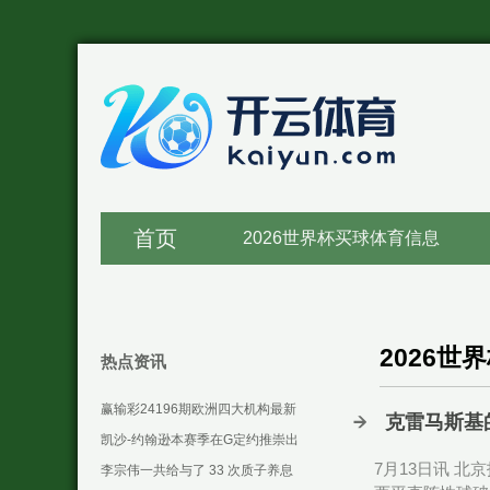
首页
2026世界杯买球体育信息
2026世
热点资讯
赢输彩24196期欧洲四大机构最新
克雷马斯基
赔率(09:00)2026世界杯买球体育信
凯沙-约翰逊本赛季在G定约推崇出
7月13日讯 
息
色2026世界杯买球体育信息
李宗伟一共给与了 33 次质子养息