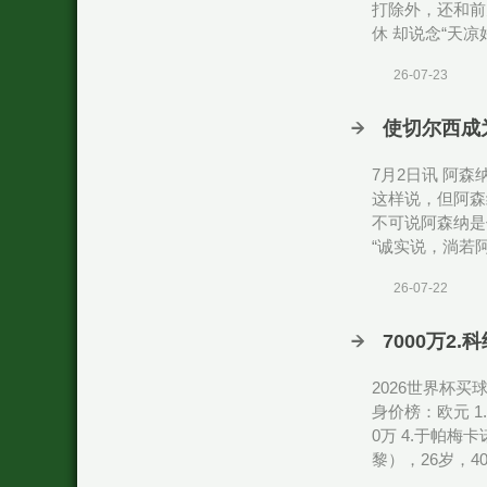
打除外，还和前
休 却说念“天凉
26-07-23
使切尔西成
7月2日讯 阿
这样说，但阿森
不可说阿森纳是
“诚实说，淌若
26-07-22
7000万2
2026世界杯
身价榜：欧元 1
0万 4.于帕梅卡
黎），26岁，40