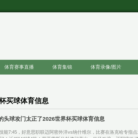
体育赛事直播
体育集锦
体育录像/图片
界杯买球体育信息
的头球攻门太正了2026世界杯买球体育信息
北京技能7:45，好意思职联迈阿密外洋vs纳什维尔，比赛在洛克哈专指