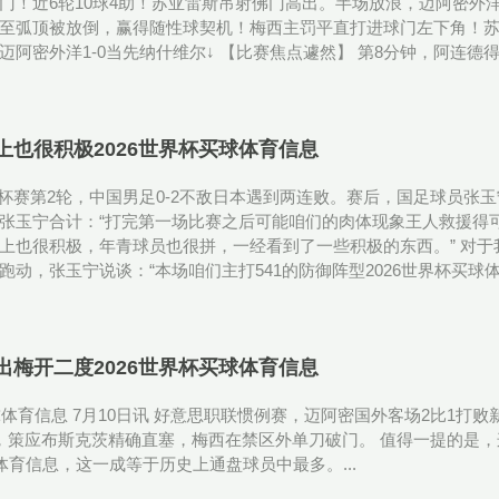
门！近6轮10球4助！苏亚雷斯吊射佛门高出。半场放浪，迈阿密外洋暂
至弧顶被放倒，赢得随性球契机！梅西主罚平直打进球门左下角！
阿密外洋1-0当先纳什维尔↓ 【比赛焦点遽然】 第8分钟，阿连德得回
上也很积极2026世界杯买球体育信息
东亚杯赛第2轮，中国男足0-2不敌日本遇到两连败。赛后，国足球员张
张玉宁合计：“打完第一场比赛之后可能咱们的肉体现象王人救援得
上也很积极，年青球员也很拼，一经看到了一些积极的东西。” 对于
跑动，张玉宁说谈：“本场咱们主打541的防御阵型2026世界杯买球体
出梅开二度2026世界杯买球体育信息
买球体育信息 7月10日讯 好意思职联惯例赛，迈阿密国外客场2比1打
，策应布斯克茨精确直塞，梅西在禁区外单刀破门。 值得一提的是，
球体育信息，这一成等于历史上通盘球员中最多。...