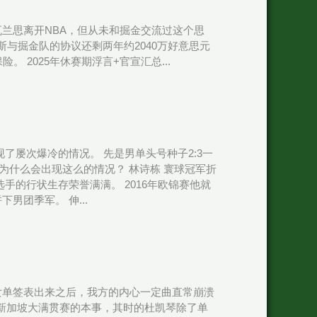
瓦兰思离开NBA，但从未和掘金交流过这个思
斯与掘金队的协议还剩两年约2040万好意思元
。 2025年休赛期浮言+官宣汇总...
了屡次爆冷的情况。 先是男单头号种子2:3一
为什么会出现这么的情况？ 林诗栋 寰球冠军折
手的行状生存荣誉满满。 2016年欧锦赛他就
男团季军。 伸...
女单签表出来之后，我方的内心一定曲直常崩溃
年新加坡大满贯赛的本事，其时的杜凯琴除了单